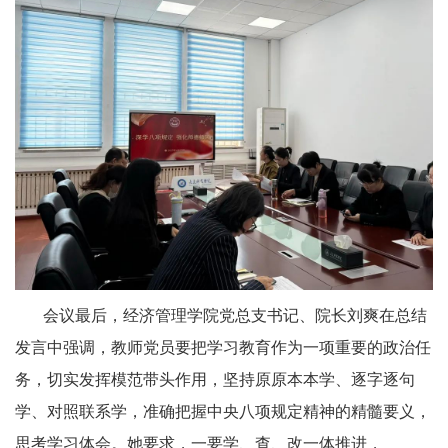
会议最后，经济管理学院党总支书记、院长刘爽在总结
发言中强调，教师党员要把学习教育作为一项重要的政治任
务，切实发挥模范带头作用，坚持原原本本学、逐字逐句
学、对照联系学，准确把握中央八项规定精神的精髓要义，
思考学习体会。她要求，一要学、查、改一体推进，